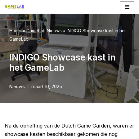
Ga
naar
Home
»
GameLab Nieuws
»
INDIGO Showcase kast in het
de
GameLab
inhoud
INDIGO Showcase kast in
het GameLab
Nieuws
maart 10, 2025
Na de opheffing van de Dutch Game Garden, waren er
showcase kasten beschikbaar gekomen die nog