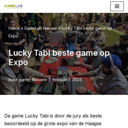
Ga
naar
Home
»
GameLab Nieuws
»
Lucky Tabi beste game op
de
Expo
inhoud
Lucky Tabi beste game op
Expo
Indie game
,
Nieuws
februari 1, 2025
De game Lucky Tabi is door de jury als beste
beoordeeld op de grote expo van de Haagse