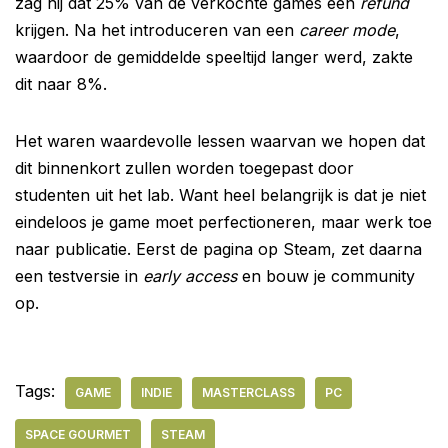
zag hij dat 25% van de verkochte games een
refund
krijgen. Na het introduceren van een
career mode
,
waardoor de gemiddelde speeltijd langer werd, zakte
dit naar 8%.
Het waren waardevolle lessen waarvan we hopen dat
dit binnenkort zullen worden toegepast door
studenten uit het lab. Want heel belangrijk is dat je niet
eindeloos je game moet perfectioneren, maar werk toe
naar publicatie. Eerst de pagina op Steam, zet daarna
een testversie in
early access
en bouw je community
op.
Tags:
GAME
INDIE
MASTERCLASS
PC
SPACE GOURMET
STEAM