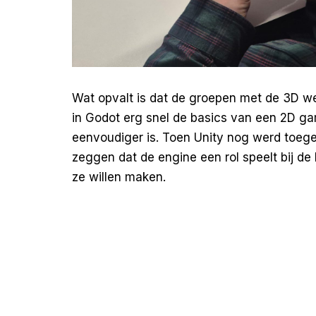
Wat opvalt is dat de groepen met de 3D were
in Godot erg snel de basics van een 2D gam
eenvoudiger is. Toen Unity nog werd toeg
zeggen dat de engine een rol speelt bij d
ze willen maken.
Een groep is bezig met een first person g
spelen is, deze wordt echter gemaakt in Un
Het was erg interessant om alle games uit 
groepen hebben nog tijd om content toe t