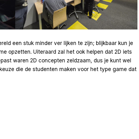
ld een stuk minder ver lijken te zijn; blijkbaar kun je
e opzetten. Uiteraard zal het ook helpen dat 2D iets
epast waren 2D concepten zeldzaam, dus je kunt wel
e keuze die de studenten maken voor het type game dat
ame: een wave based zombie shooter die coöperatief te
real.
te proberen. Dit was de eerste playtest, dus de
e voegen en te schaven. Toch kregen we bij de meeste