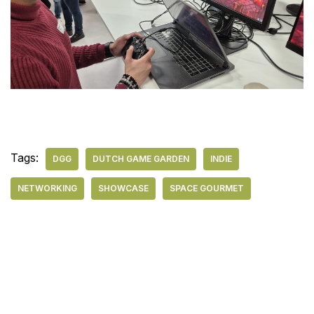
Tags:
DGG
DUTCH GAME GARDEN
INDIE
NETWORKING
SHOWCASE
SPACE GOURMET