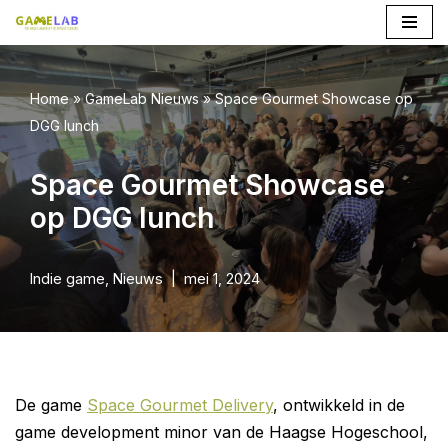
Ga
naar
Home
»
GameLab Nieuws
»
Space Gourmet Showcase op
de
DGG lunch
inhoud
Space Gourmet Showcase
op DGG lunch
Indie game
,
Nieuws
mei 1, 2024
De game
Space Gourmet Delivery
, ontwikkeld in de
game development minor van de Haagse Hogeschool,