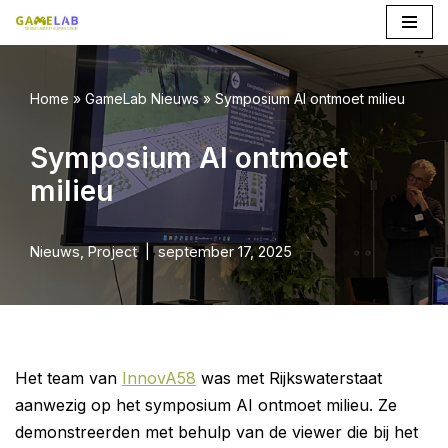
Ga
naar
Home
»
GameLab Nieuws
»
Symposium AI ontmoet milieu
de
inhoud
Symposium AI ontmoet
milieu
Nieuws
,
Project
september 17, 2025
Het team van
InnovA58
was met Rijkswaterstaat
aanwezig op het symposium AI ontmoet milieu. Ze
demonstreerden met behulp van de viewer die bij het