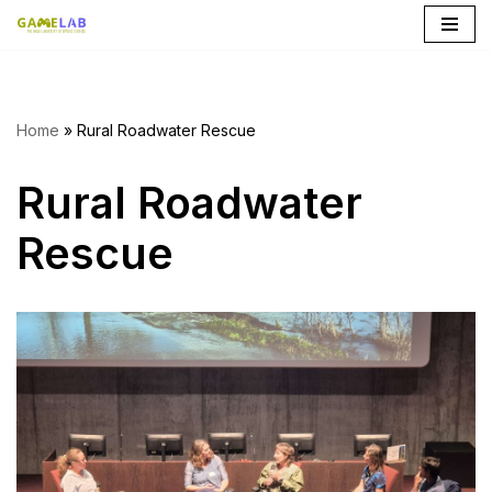
Ga
naar
de
Home
»
Rural Roadwater Rescue
inhoud
Rural Roadwater
Rescue