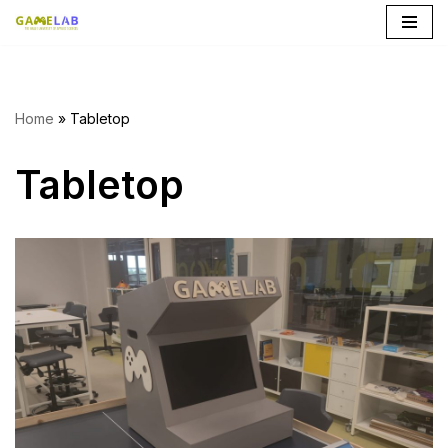
Ga
naar
de
Home
»
Tabletop
inhoud
Tabletop