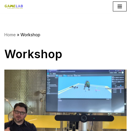
Ga
naar
de
Home
»
Workshop
inhoud
Workshop