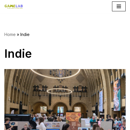
Ga
naar
de
Home
»
Indie
inhoud
Indie