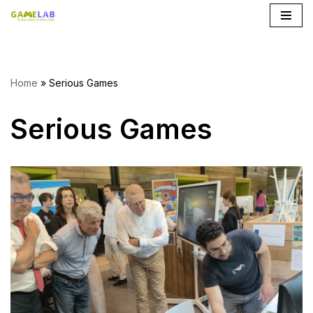
Ga
naar
de
Home
»
Serious Games
inhoud
Serious Games