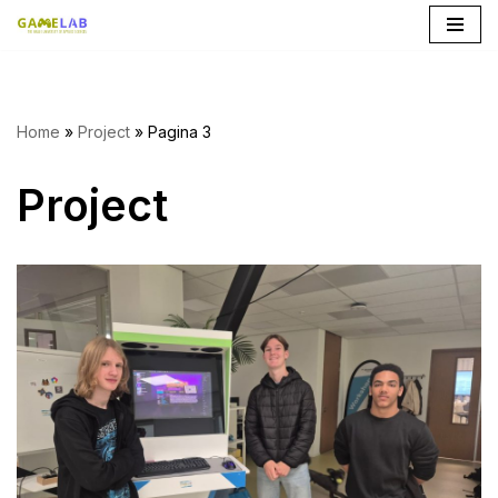
Ga
naar
de
Home
»
Project
»
Pagina 3
inhoud
Project