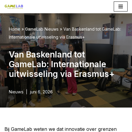
Ga
naar
Home
»
GameLab Nieuws
»
Van Baskenland tot GameLab:
de
Internationale uitwisseling via Erasmus+
inhoud
Van Baskenland tot
GameLab: Internationale
uitwisseling via Erasmus+
Nieuws
juni 6, 2026
Bij GameLab weten we dat innovatie over grenzen